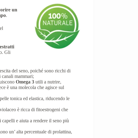
vorire un
mpo
.
el
estratti
o. Gli
rescita del seno, poiché sono ricchi di
ei canali mammari;
ituiscono
Omega 3
utili a nutrire,
ce è una molecola che agisce sul
elle tonica ed elastica, riducendo le
 violaceo è ricca di fitoestrogeni che
i capelli e aiuta a rendere il seno più
ono un’ alta percentuale di prolattina,