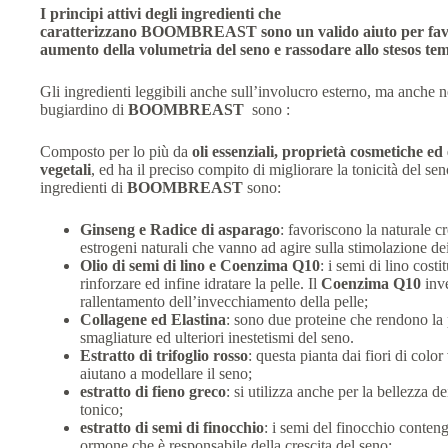
I principi attivi degli ingredienti che
caratterizzano
BOOMBREAST
sono un valido aiuto per fa
aumento della volumetria del seno e rassodare allo stesos te
Gli ingredienti leggibili anche sull’involucro esterno, ma anche n
bugiardino di
BOOMBREAST
sono :
Composto per lo più da
oli essenziali, proprietà cosmetiche ed 
vegetali
, ed ha il preciso compito di migliorare la tonicità del sen
ingredienti di
BOOMBREAST
sono:
Ginseng e
Radice di asparago
: favoriscono la naturale c
estrogeni naturali che vanno ad agire sulla stimolazione d
Olio di semi di lino e Coenzima Q10
: i semi di lino cost
rinforzare ed infine idratare la pelle. Il
Coenzima Q10
inve
rallentamento dell’invecchiamento della pelle;
Collagene ed Elastina
: sono due proteine che rendono la p
smagliature ed ulteriori inestetismi del seno.
Estratto di trifoglio rosso
: questa pianta dai fiori di color
aiutano a modellare il seno;
estratto di fieno greco
: si utilizza anche per la bellezza de
tonico;
estratto di semi di finocchio
: i semi del finocchio conteng
ormone che è responsabile della crescita del seno;