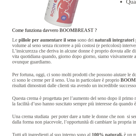
Qual
Come funziona davvero BOOMBREAST ?
Le
pillole per aumentare il seno
sono dei
naturali integratori
volume al seno senza ricorrere a più costosi (e pericolosi) interven
L’insicurezza che deriva in alcune donne è proprio dovuta alle dim
vita quotidiana quando, giorno dopo giorno, siamo visivamente a
ovunque guardiamo.
Per fortuna, oggi, ci sono molti prodotti che possono aiutare le do
ci sono le creme per il seno. Una in particolare è proprio
BOOM
risultati dimostrati dalle clienti sta avendo un incredibile successo
Questa crema è progettata per l’aumento del seno dopo il primo me
la facilità d’uso hanno suscitato sempre più interesse da quando 
Una crema studiata per poter dare a tutte le donne che non si se
dalla forma non piacevole, l’opportunità di cambiare la propria
Tutti gli ingredienti al suo interno sono al
100% naturali,
è un m