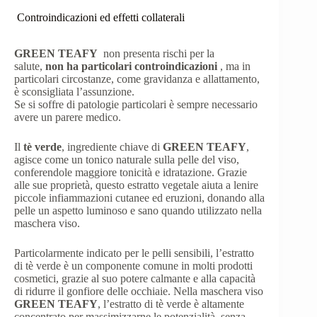
Controindicazioni ed effetti collaterali
GREEN TEAFY
non presenta rischi per la
salute,
non ha particolari controindicazioni
, ma in
particolari circostanze, come gravidanza e allattamento,
è sconsigliata l’assunzione.
Se si soffre di patologie particolari è sempre necessario
avere un parere medico.
Il
tè verde
, ingrediente chiave di
GREEN TEAFY
,
agisce come un tonico naturale sulla pelle del viso,
conferendole maggiore tonicità e idratazione. Grazie
alle sue proprietà, questo estratto vegetale aiuta a lenire
piccole infiammazioni cutanee ed eruzioni, donando alla
pelle un aspetto luminoso e sano quando utilizzato nella
maschera viso.
Particolarmente indicato per le pelli sensibili, l’estratto
di tè verde è un componente comune in molti prodotti
cosmetici, grazie al suo potere calmante e alla capacità
di ridurre il gonfiore delle occhiaie. Nella maschera viso
GREEN TEAFY
, l’estratto di tè verde è altamente
concentrato per massimizzarne le potenzialità, senza