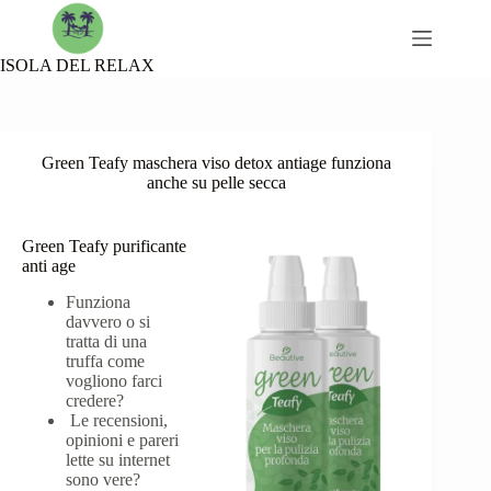
Skip
to
content
ISOLA DEL RELAX
Green Teafy maschera viso detox antiage funziona
anche su pelle secca
Green Teafy purificante
anti age
Funziona
davvero o si
tratta di una
truffa come
vogliono farci
credere?
Le recensioni,
opinioni e pareri
lette su internet
sono vere?