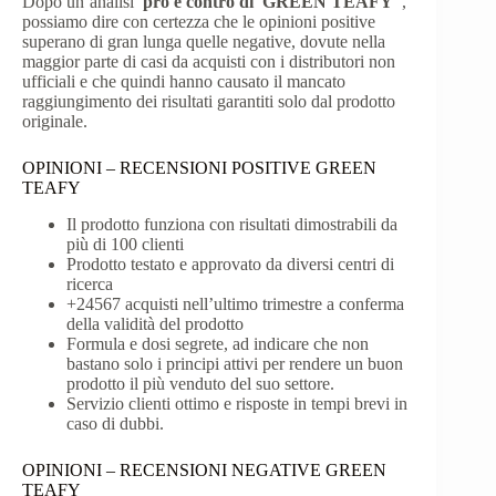
Dopo un’analisi
pro e contro di GREEN TEAFY
,
possiamo dire con certezza che le opinioni positive
superano di gran lunga quelle negative, dovute nella
maggior parte di casi da acquisti con i distributori non
ufficiali e che quindi hanno causato il mancato
raggiungimento dei risultati garantiti solo dal prodotto
originale.
OPINIONI – RECENSIONI POSITIVE GREEN
TEAFY
Il prodotto funziona con risultati dimostrabili da
più di 100 clienti
Prodotto testato e approvato da diversi centri di
ricerca
+24567 acquisti nell’ultimo trimestre a conferma
della validità del prodotto
Formula e dosi segrete, ad indicare che non
bastano solo i principi attivi per rendere un buon
prodotto il più venduto del suo settore.
Servizio clienti ottimo e risposte in tempi brevi in ​​
caso di dubbi.
OPINIONI – RECENSIONI NEGATIVE GREEN
TEAFY