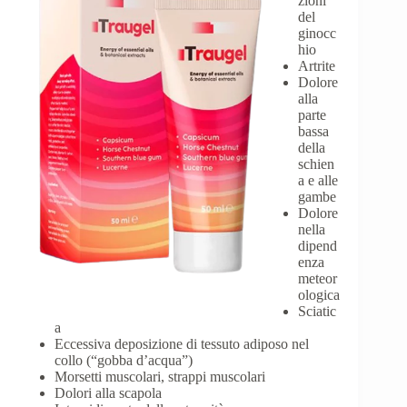
zioni
del
ginocc
hio
Artrite
Dolore
alla
parte
bassa
della
schien
a e alle
gambe
Dolore
nella
dipend
enza
meteor
ologica
Sciatic
a
Eccessiva deposizione di tessuto adiposo nel
collo (“gobba d’acqua”)
Morsetti muscolari, strappi muscolari
Dolori alla scapola